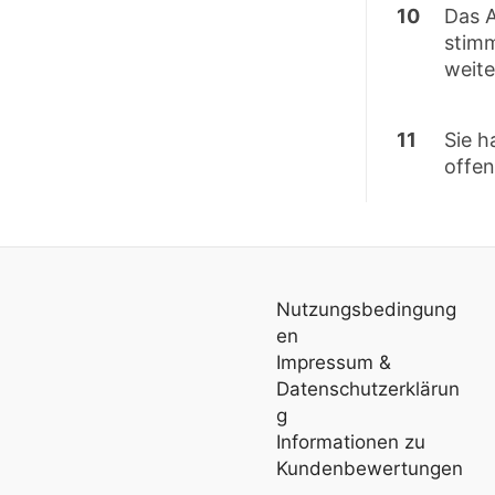
10
Das A
stimm
weite
11
Sie 
offe
Nutzungsbedingung
en
Impressum
&
Datenschutzerklärun
g
Informationen zu
Kundenbewertungen