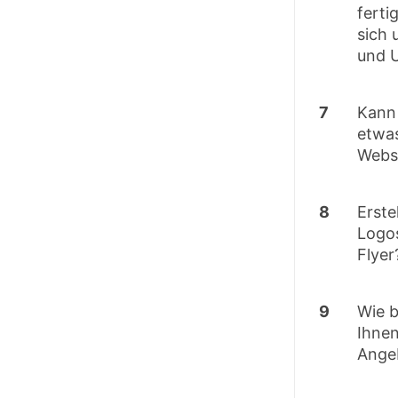
ferti
sich
und 
7
Kann 
etwa
Webs
8
Erste
Logos
Flyer
9
Wie 
Ihnen
Ange