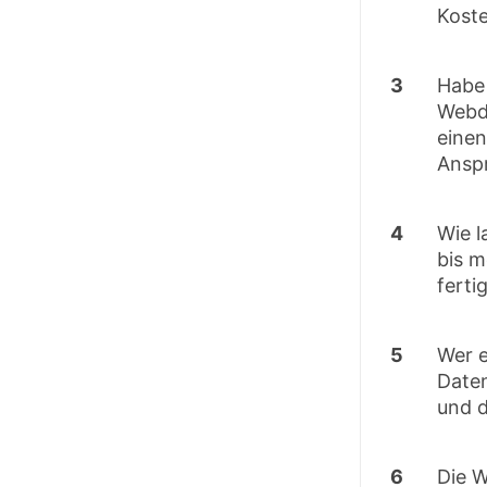
Koste
3
Habe
Webd
einen
Ansp
4
Wie l
bis m
fertig
5
Wer e
Date
und 
6
Die W